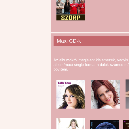
Maxi CD-k
Az albumokról megjelent kislemezek, vagyis
album/maxi single forma, a dalok számos má
bővítem.