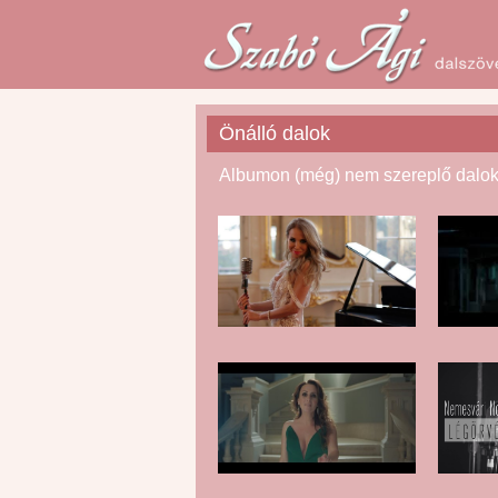
Önálló dalok
Albumon (még) nem szereplő dalo