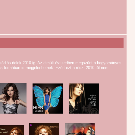
 rádiós dalok 2010-ig. Az elmúlt évtizedben megszűnt a hagyományos
s formában is megjelenhetnek. Ezért ezt a részt 2010-től nem