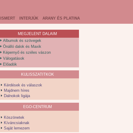
ISMERT
INTERJÚK
ARANY ÉS PLATINA
MEGJELENT DALAIM
Albumok és szövegek
Önálló dalok és Maxik
Képernyő és széles vászon
Válogatások
Előadók
KULISSZATITKOK
Kérdések és válaszok
Majdnem híres
Dalnokok ligája
EGO-CENTRUM
Köszönetek
Kíváncsiaknak
Saját lemezem