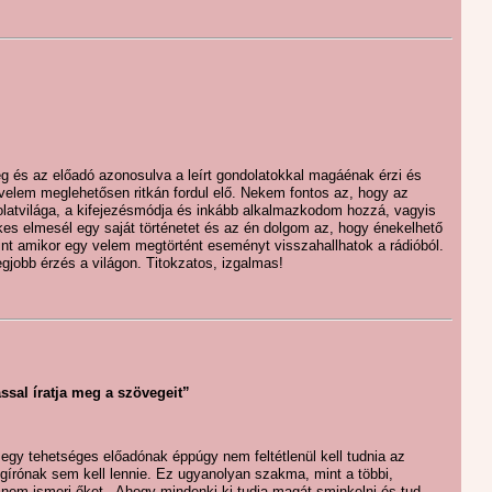
eg és az előadó azonosulva a leírt gondolatokkal magáénak érzi és
e velem meglehetősen ritkán fordul elő. Nekem fontos az, hogy az
olatvilága, a kifejezésmódja és inkább alkalmazkodom hozzá, vagyis
kes elmesél egy saját történetet és az én dolgom az, hogy énekelhető
nt amikor egy velem megtörtént eseményt visszahallhatok a rádióból.
gjobb érzés a világon. Titokzatos, izgalmas!
ssal íratja meg a szövegeit”
egy tehetséges előadónak éppúgy nem feltétlenül kell tudnia az
gírónak sem kell lennie. Ez ugyanolyan szakma, mint a többi,
i nem ismeri őket.. Ahogy mindenki ki tudja magát sminkelni és tud