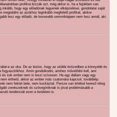
pillanatokban profikra bízzák ezt, még akkor is, ha a fejükben van
yeg inkább, hogy egy előadónak legyenek elképzelései, gondolatai saját
me megtalálni az azokhoz leginkább megfelelő profikat, akikre
dagabb lesz egy előadó, de kevesebb semmiképpen nem lesz annál, aki
álat-e az oka. De az biztos, hogy az utóbbi évtizedben a könnyebb és
a fogyasztókhoz. Amin gondolkodni, amihez művelődni kell, ami
i és sok ember nem is teszi szívesen. Ha egy dallam vagy egy
y nem érthető, akkor az ember más csatornára kapcsol, továbblép.
ki nem fektet bele, nem kockáztat. Persze van értéket kereső réteg
olgáló zenészeknek és szövegíróknak is jóval problémásabb a
avuló tendenciát ezen a területen is.