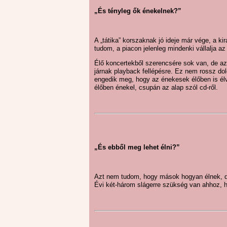
„És tényleg ők énekelnek?”
A „tátika” korszaknak jó ideje már vége, a k
tudom, a piacon jelenleg mindenki vállalja az
Élő koncertekből szerencsére sok van, de az
járnak playback fellépésre. Ez nem rossz do
engedik meg, hogy az énekesek élőben is él
élőben énekel, csupán az alap szól cd-ről.
„És ebből meg lehet élni?”
Azt nem tudom, hogy mások hogyan élnek, de
Évi két-három slágerre szükség van ahhoz, 