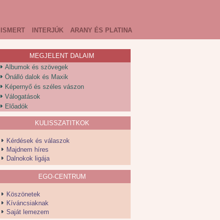
ISMERT
INTERJÚK
ARANY ÉS PLATINA
MEGJELENT DALAIM
Albumok és szövegek
Önálló dalok és Maxik
Képernyő és széles vászon
Válogatások
Előadók
KULISSZATITKOK
Kérdések és válaszok
Majdnem híres
Dalnokok ligája
EGO-CENTRUM
Köszönetek
Kíváncsiaknak
Saját lemezem