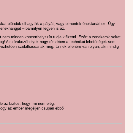
irakat-előadók elhagyták a pályát, vagy elmentek énektanárhoz. Úgy
 énekhangját – bármilyen legyen is az.
t nem minden koncerthelyszín tudja kifizetni. Ezért a zenekarok sokat
log! A szórakozóhelyek nagy részében a technikai lehetőségek sem
vezhetően szólalhassanak meg. Ennek ellenére van olyan, aki mindig
 az biztos, hogy írni nem elég.
hogy az ember megéljen csupán ebből.