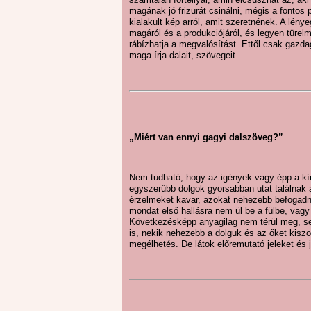
magának jó frizurát csinálni, mégis a fontos 
kialakult kép arról, amit szeretnének. A lén
magáról és a produkciójáról, és legyen türel
rábízhatja a megvalósítást. Ettől csak gaz
maga írja dalait, szövegeit.
„Miért van ennyi gagyi dalszöveg?”
Nem tudható, hogy az igények vagy épp a kín
egyszerűbb dolgok gyorsabban utat találnak 
érzelmeket kavar, azokat nehezebb befogadn
mondat első hallásra nem ül be a fülbe, vag
Következésképp anyagilag nem térül meg, sen
is, nekik nehezebb a dolguk és az őket kisz
megélhetés. De látok előremutató jeleket és j