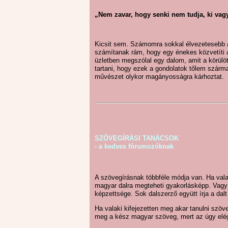
„Nem zavar, hogy senki nem tudja, ki vag
Kicsit sem. Számomra sokkal élvezetesebb a h
számítanak rám, hogy egy énekes közvetíti 
üzletben megszólal egy dalom, amit a körül
tartani, hogy ezek a gondolatok tőlem szár
művészet olykor magányosságra kárhoztat.
SZÖVEGÍRÁSI TANÁCSOK
- a kedves fórumozóknak
A szövegírásnak többféle módja van. Ha valak
magyar dalra megteheti gyakorlásképp. Vagy 
képzettsége. Sok dalszerző együtt írja a dal
Ha valaki kifejezetten meg akar tanulni szöveg
meg a kész magyar szöveg, mert az úgy elé