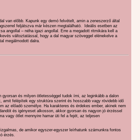
dal van előbb. Kapunk egy demó felvételt, amin a zeneszerző által
ngszerrel feljátszva már készen megtalálható. Ideális esetben az
a angollal – néha igazi angollal. Erre a megadott ritmikára kell a
 kevés változtatással, hogy a dal magyar szöveggel elénekelve a
tal megálmodott dalra.
n gyorsan és milyen ötletességgel tudok írni, az leginkább a dalon
k, amit felépítek egy struktúra szerint és hosszabb vagy rövidebb idő
um az előadó személye. Ha karakteres és érdekes ember, akinek nem
dandót és igényeset alkosson, akkor gyorsan és nagyon jó érzéssel
a vagy ötlet mennyire hamar üti fel a fejét, az teljesen
 izgalmas, de amikor egyszer-egyszer leírhatunk számunkra fontos
ó érzés.