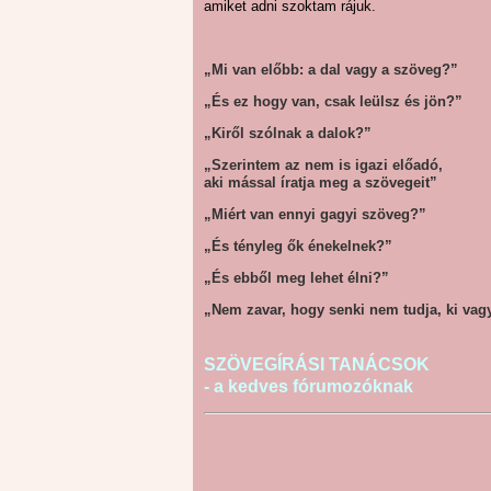
amiket adni szoktam rájuk.
„Mi van előbb: a dal vagy a szöveg?”
„És ez hogy van, csak leülsz és jön?”
„Kiről szólnak a dalok?”
„Szerintem az nem is igazi előadó,
aki mással íratja meg a szövegeit”
„Miért van ennyi gagyi szöveg?”
„És tényleg ők énekelnek?”
„És ebből meg lehet élni?”
„Nem zavar, hogy senki nem tudja, ki vag
SZÖVEGÍRÁSI TANÁCSOK
- a kedves fórumozóknak