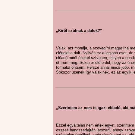
„Kiről szólnak a dalok?”
Valaki azt mondja, a szövegíró magát írja m
elénekli a dalt. Nyilván ez a legjobb eset, d
előadó miről énekel szívesen, milyen a gond
őt írom meg. Sokszor előfordul, hogy az éne
formába öntsem. Persze annál nincs jobb, mi
Sokszor üzenek így valakinek, ez az egyik le
„Szerintem az nem is igazi előadó, aki má
Ezzel egyáltalán nem értek egyet, szerintem 
összes hangszerfajtán játszani, ahogy szöve
számtalan fortéllyal, amin elcsúszhat az, ak