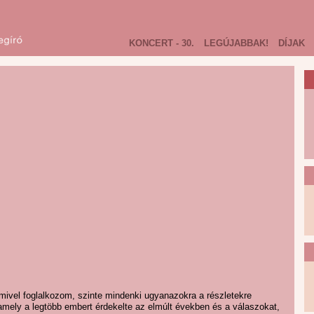
KONCERT - 30.
LEGÚJABBAK!
DÍJAK
mivel foglalkozom, szinte mindenki ugyanazokra a részletekre
 amely a legtöbb embert érdekelte az elmúlt években és a válaszokat,