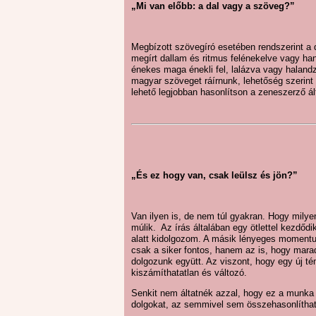
„Mi van előbb: a dal vagy a szöveg?”
Megbízott szövegíró esetében rendszerint a 
megírt dallam és ritmus felénekelve vagy ha
énekes maga énekli fel, lalázva vagy halandzs
magyar szöveget ráírnunk, lehetőség szerint
lehető legjobban hasonlítson a zeneszerző ál
„És ez hogy van, csak leülsz és jön?”
Van ilyen is, de nem túl gyakran. Hogy milye
múlik. Az írás általában egy ötlettel kezdődi
alatt kidolgozom. A másik lényeges moment
csak a siker fontos, hanem az is, hogy mara
dolgozunk együtt. Az viszont, hogy egy új tém
kiszámíthatatlan és változó.
Senkit nem áltatnék azzal, hogy ez a munka
dolgokat, az semmivel sem összehasonlíthat