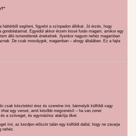
y?”
áttérből segíteni, figyelni a színpadon állókat. Jó érzés, hogy
a gondolataimat. Egyedül akkor érzem kissé furán magam, amikor egy
öttem álló ismeretlenek énekelnek. Ilyenkor nagyon nehéz magamban
maznak. De csak mosolygok, magamban – ahogy általában. Ez a fajta
i csak késztetést érez és szeretne írni, bármelyik külföldi vagy
írhat egy verset, amit később megzenésít – ha van zenei
t és a szöveget, és egymáshoz alakítja őket.
et írni, az kezdjen először talán egy külföldi dallal, hogy ne zavarja
g nehéz.