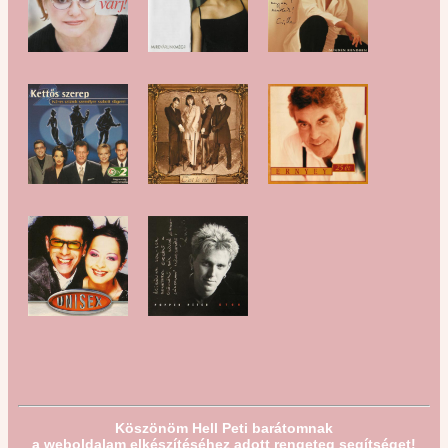
Köszönöm Hell Peti barátomnak
a weboldalam elkészítéséhez adott rengeteg segítséget!