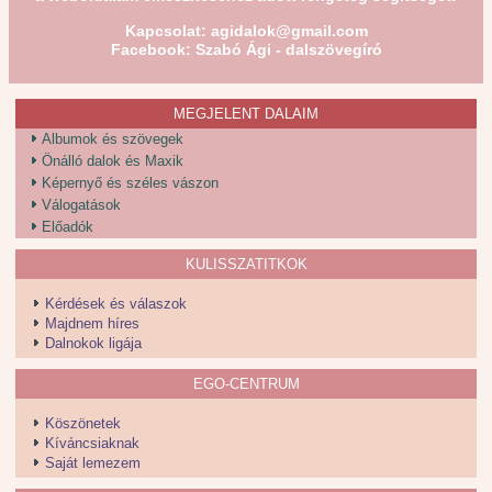
Kapcsolat:
agidalok@gmail.com
Facebook: Szabó Ági - dalszövegíró
MEGJELENT DALAIM
Albumok és szövegek
Önálló dalok és Maxik
Képernyő és széles vászon
Válogatások
Előadók
KULISSZATITKOK
Kérdések és válaszok
Majdnem híres
Dalnokok ligája
EGO-CENTRUM
Köszönetek
Kíváncsiaknak
Saját lemezem