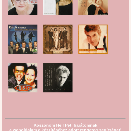
Köszönöm Hell Peti barátomnak
a weboldalam elkészítéséhez adott rengeteg segítséget!