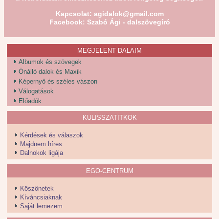
Kapcsolat:
agidalok@gmail.com
Facebook: Szabó Ági - dalszövegíró
MEGJELENT DALAIM
Albumok és szövegek
Önálló dalok és Maxik
Képernyő és széles vászon
Válogatások
Előadók
KULISSZATITKOK
Kérdések és válaszok
Majdnem híres
Dalnokok ligája
EGO-CENTRUM
Köszönetek
Kíváncsiaknak
Saját lemezem