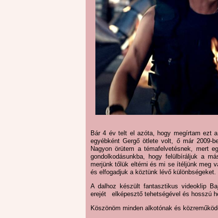
Bár 4 év telt el azóta, hogy megírtam ezt
egyébként Gergő ötlete volt, ő már 2009-ben 
Nagyon örütem a témafelvetésnek, mert eg
gondolkodásunkba, hogy felülbíráljuk a más
merjünk tőlük eltérni és mi se ítéljünk me
és elfogadjuk a köztünk lévő különbségeket.
A dalhoz készült fantasztikus videoklip 
erejét elképesztő tehetségével és hosszú hó
Köszönöm minden alkotónak és közreműköd