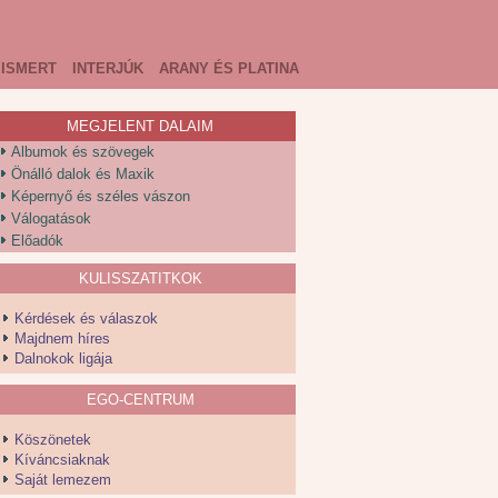
ISMERT
INTERJÚK
ARANY ÉS PLATINA
MEGJELENT DALAIM
Albumok és szövegek
Önálló dalok és Maxik
Képernyő és széles vászon
Válogatások
Előadók
KULISSZATITKOK
Kérdések és válaszok
Majdnem híres
Dalnokok ligája
EGO-CENTRUM
Köszönetek
Kíváncsiaknak
Saját lemezem