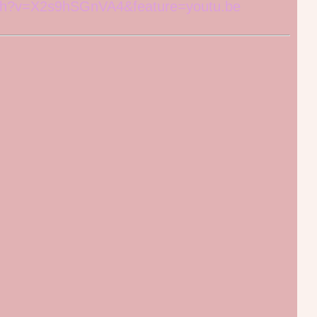
tch?v=X2s9hSGnVA4&feature=youtu.be