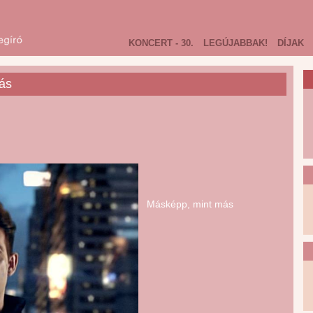
KONCERT - 30.
LEGÚJABBAK!
DÍJAK
ás
Másképp, mint más