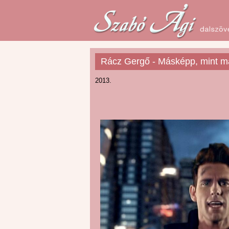
Rácz Gergő - Másképp, mint m
2013.