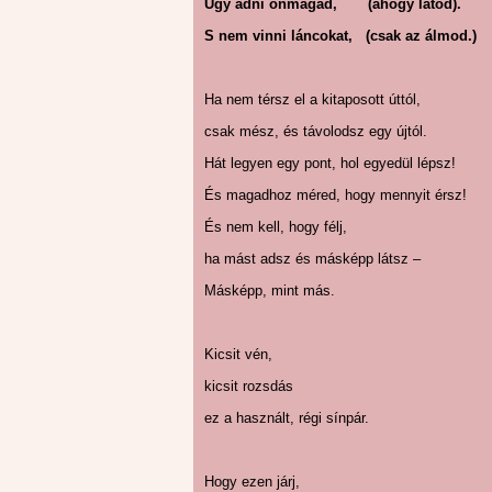
Úgy adni önmagad, (ahogy látod).
S nem vinni láncokat, (csak az álmod.)
Ha nem térsz el a kitaposott úttól,
csak mész, és távolodsz egy újtól.
Hát legyen egy pont, hol egyedül lépsz!
És magadhoz méred, hogy mennyit érsz!
És nem kell, hogy félj,
ha mást adsz és másképp látsz –
Másképp, mint más.
Kicsit vén,
kicsit rozsdás
ez a használt, régi sínpár.
Hogy ezen járj,