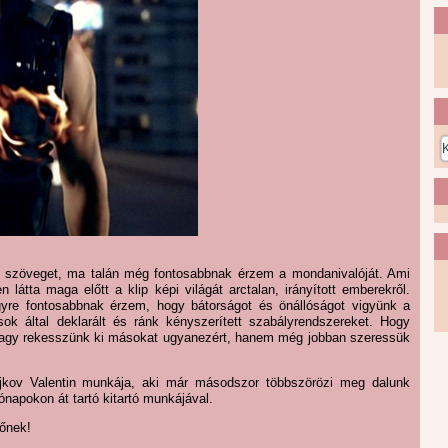
 a szöveget, ma talán még fontosabbnak érzem a mondanivalóját. Ami
látta maga előtt a klip képi világát arctalan, irányított emberekről.
yre fontosabbnak érzem, hogy bátorságot és önállóságot vigyünk a
ok által deklarált és ránk kényszerített szabályrendszereket. Hogy
g vagy rekesszünk ki másokat ugyanezért, hanem még jobban szeressük
Bajkov Valentin munkája, aki már másodszor többszörözi meg dalunk
napokon át tartó kitartó munkájával.
őnek!