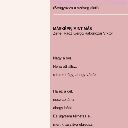
http://www.youtube.com/wa
(Beágyazva a szöveg alatt)
MÁSKÉPP, MINT MÁS
Zene: Rácz Gergő/Rakonczai Viktor
Nagy a sor.
Néha ott állsz,
s teszel úgy, ahogy várják.
Ha ez a cél,
ússz az árral –
ahogy bárki.
És úgysem térhetsz el,
mert kitaszítva ébredsz.