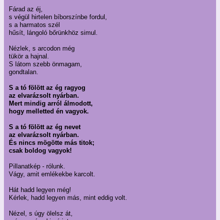
Fárad az éj,
s végül hirtelen bíborszínbe fordul,
s a harmatos szél
hűsít, lángoló bőrünkhöz simul.
Nézlek, s arcodon még
tükör a hajnal.
S látom szebb önmagam,
gondtalan.
S a tó fölött az ég ragyog
az elvarázsolt nyárban.
Mert mindig arról álmodott,
hogy melletted én vagyok.
S a tó fölött az ég nevet
az elvarázsolt nyárban.
És nincs mögötte más titok;
csak boldog vagyok!
Pillanatkép - rólunk.
Vágy, amit emlékekbe karcolt.
Hát hadd legyen még!
Kérlek, hadd legyen más, mint eddig volt.
Nézel, s úgy ölelsz át,