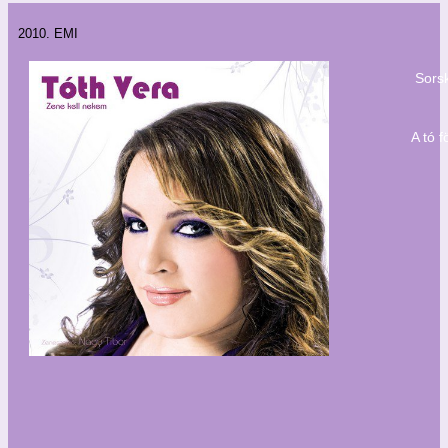
2010. EMI
Sors
A tó f