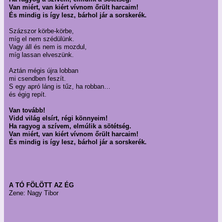
Van miért, van kiért vívnom őrült harcaim!
És mindig is így lesz, bárhol jár a sorskerék.
Százszor körbe-körbe,
míg el nem szédülünk.
Vagy áll és nem is mozdul,
míg lassan elveszünk.
Aztán mégis újra lobban
mi csendben feszít.
S egy apró láng is tűz, ha robban…
és égig repít.
Van tovább!
Vidd világ elsírt, régi könnyeim!
Ha ragyog a szívem, elmúlik a sötétség.
Van miért, van kiért vívnom őrült harcaim!
És mindig is így lesz, bárhol jár a sorskerék.
A TÓ FÖLÖTT AZ ÉG
Zene: Nagy Tibor