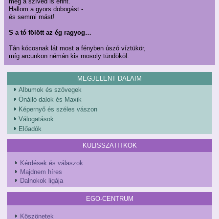
még a szíved is érint.
Hallom a gyors dobogást -
és semmi mást!
S a tó fölött az ég ragyog…
Tán kócosnak lát most a fényben úszó víztükör,
míg arcunkon némán kis mosoly tündököl.
MEGJELENT DALAIM
Albumok és szövegek
Önálló dalok és Maxik
Képernyő és széles vászon
Válogatások
Előadók
KULISSZATITKOK
Kérdések és válaszok
Majdnem híres
Dalnokok ligája
EGO-CENTRUM
Köszönetek