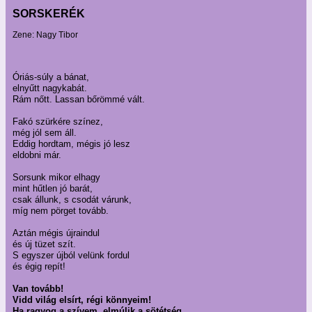
SORSKERÉK
Zene: Nagy Tibor
Óriás-súly a bánat,
elnyűtt nagykabát.
Rám nőtt. Lassan bőrömmé vált.
Fakó szürkére színez,
még jól sem áll.
Eddig hordtam, mégis jó lesz
eldobni már.
Sorsunk mikor elhagy
mint hűtlen jó barát,
csak állunk, s csodát várunk,
míg nem pörget tovább.
Aztán mégis újraindul
és új tüzet szít.
S egyszer újból velünk fordul
és égig repít!
Van tovább!
Vidd világ elsírt, régi könnyeim!
Ha ragyog a szívem, elmúlik a sötétség.