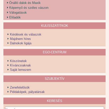
Önálló dalok és Maxik
Képernyő és széles vászon
Válogatások
Előadók
KULISSZATITKOK
Kérdések és válaszok
Majdnem híres
Dalnokok ligája
EGO-CENTRUM
Köszönetek
Kíváncsiaknak
Saját lemezem
SZUBJEKTÍV
Zenefelelősök
Példaképek, pályatársak
KERESÉS