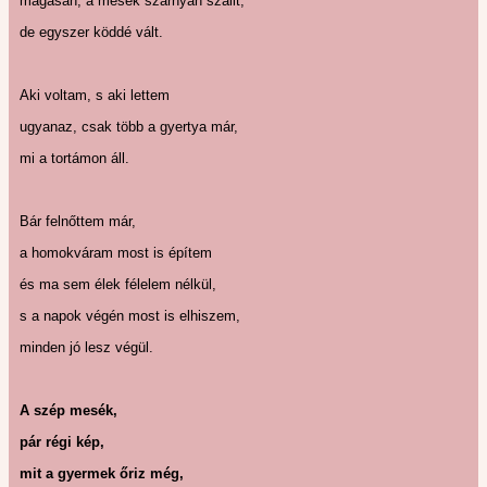
magasan, a mesék szárnyán szállt,
de egyszer köddé vált.
Aki voltam, s aki lettem
ugyanaz, csak több a gyertya már,
mi a tortámon áll.
Bár felnőttem már,
a homokváram most is építem
és ma sem élek félelem nélkül,
s a napok végén most is elhiszem,
minden jó lesz végül.
A szép mesék,
pár régi kép,
mit a gyermek őriz még,