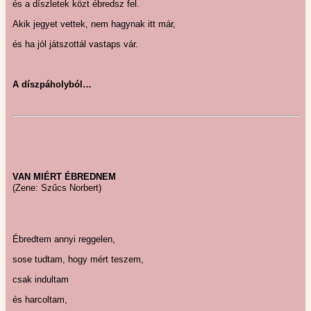
és a díszletek közt ébredsz fel.
Akik jegyet vettek, nem hagynak itt már,
és ha jól játszottál vastaps vár.
A díszpáholyból…
VAN MIÉRT ÉBREDNEM
(Zene: Szűcs Norbert)
Ébredtem annyi reggelen,
sose tudtam, hogy mért teszem,
csak indultam
és harcoltam,