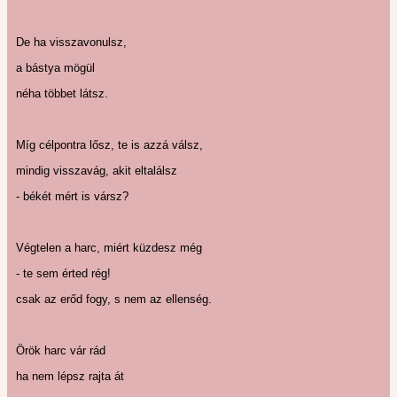
De ha visszavonulsz,
a bástya mögül
néha többet látsz.
Míg célpontra lősz, te is azzá válsz,
mindig visszavág, akit eltalálsz
- békét mért is vársz?
Végtelen a harc, miért küzdesz még
- te sem érted rég!
csak az erőd fogy, s nem az ellenség.
Örök harc vár rád
ha nem lépsz rajta át