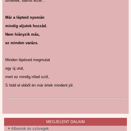
ismerlek, bármit érzel…
Már a lépteid nyomán
mindig eljutok hozzád.
Nem hiányzik más,
ez minden varázs.
Minden lépésed megmutat
egy új utat,
mert ez mindig rólad szól,
S hidd el ebből én már értek mindent jól.
MEGJELENT DALAIM
Albumok és szövegek