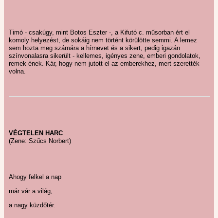
Timó - csakúgy, mint Botos Eszter -, a Kifutó c. műsorban ért el
komoly helyezést, de sokáig nem történt körülötte semmi. A lemez
sem hozta meg számára a hírnevet és a sikert, pedig igazán
színvonalasra sikerült - kellemes, igényes zene, emberi gondolatok,
remek ének. Kár, hogy nem jutott el az emberekhez, mert szerették
volna.
VÉGTELEN HARC
(Zene: Szűcs Norbert)
Ahogy felkel a nap
már vár a világ,
a nagy küzdőtér.