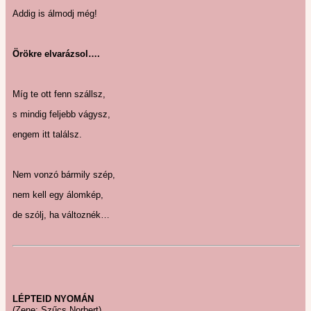
Addig is álmodj még!
Örökre elvarázsol….
Míg te ott fenn szállsz,
s mindig feljebb vágysz,
engem itt találsz.
Nem vonzó bármily szép,
nem kell egy álomkép,
de szólj, ha változnék…
LÉPTEID NYOMÁN
(Zene: Szűcs Norbert)