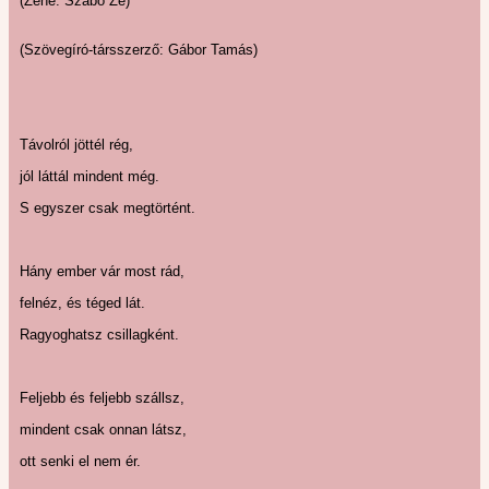
(Zene: Szabó Zé)
(Szövegíró-társszerző: Gábor Tamás)
Távolról jöttél rég,
jól láttál mindent még.
S egyszer csak megtörtént.
Hány ember vár most rád,
felnéz, és téged lát.
Ragyoghatsz csillagként.
Feljebb és feljebb szállsz,
mindent csak onnan látsz,
ott senki el nem ér.