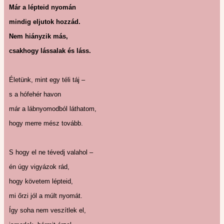
Már a lépteid nyomán
mindig eljutok hozzád.
Nem hiányzik más,
csakhogy lássalak és láss.
Életünk, mint egy téli táj –
s a hófehér havon
már a lábnyomodból láthatom,
hogy merre mész tovább.
S hogy el ne tévedj valahol –
én úgy vigyázok rád,
hogy követem lépteid,
mi őrzi jól a múlt nyomát.
Így soha nem veszítlek el,