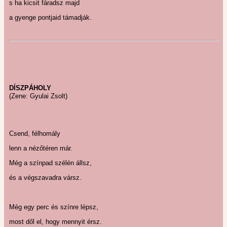
s ha kicsit fáradsz majd
a gyenge pontjaid támadják.
DÍSZPÁHOLY
(Zene: Gyulai Zsolt)
Csend, félhomály
lenn a nézőtéren már.
Még a színpad szélén állsz,
és a végszavadra vársz.
Még egy perc és színre lépsz,
most dől el, hogy mennyit érsz.