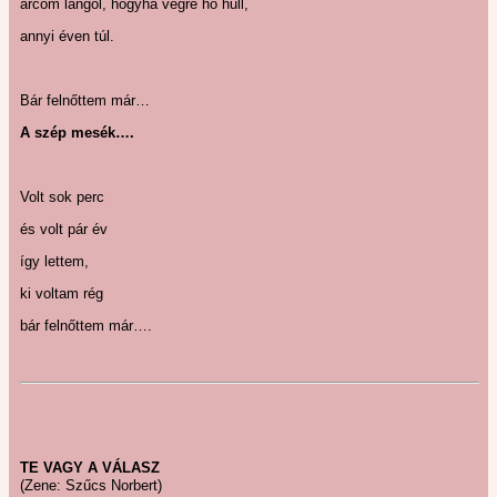
arcom lángol, hogyha végre hó hull,
annyi éven túl.
Bár felnőttem már…
A szép mesék….
Volt sok perc
és volt pár év
így lettem,
ki voltam rég
bár felnőttem már….
TE VAGY A VÁLASZ
(Zene: Szűcs Norbert)