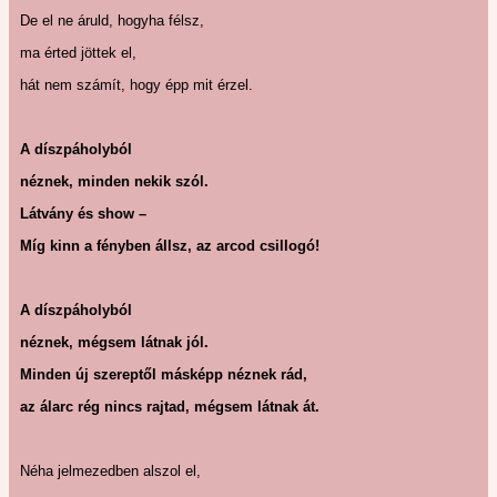
De el ne áruld, hogyha félsz,
ma érted jöttek el,
hát nem számít, hogy épp mit érzel.
A díszpáholyból
néznek, minden nekik szól.
Látvány és show –
Míg kinn a fényben állsz, az arcod csillogó!
A díszpáholyból
néznek, mégsem látnak jól.
Minden új szereptől másképp néznek rád,
az álarc rég nincs rajtad, mégsem látnak át.
Néha jelmezedben alszol el,