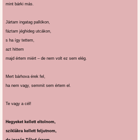
mint bárki más.
Jártam ingatag pallókon,
fáztam jéghideg utcákon,
s ha így tettem,
azt hittem
majd értem miért – de nem volt ez sem elég.
Mert bárhova érek fel,
ha nem vagy, semmit sem értem el.
Te vagy a cél!
Hegyeket kellett eltolnom,
sziklákra kellett feljutnom,
de igazán Tőled érzem,