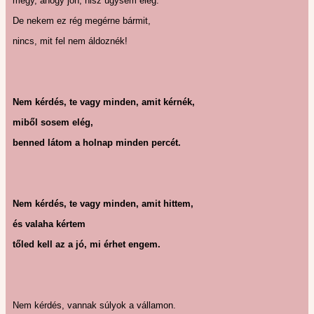
megy, ahogy jön, hisz úgysem elég.
De nekem ez rég megérne bármit,
nincs, mit fel nem áldoznék!
Nem kérdés, te vagy minden, amit kérnék,
miből sosem elég,
benned látom a holnap minden percét.
Nem kérdés, te vagy minden, amit hittem,
és valaha kértem
tőled kell az a jó, mi érhet engem.
Nem kérdés, vannak súlyok a vállamon.