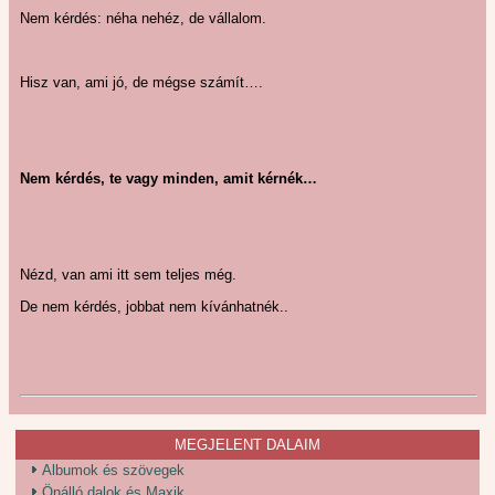
Nem kérdés: néha nehéz, de vállalom.
Hisz van, ami jó, de mégse számít….
Nem kérdés, te vagy minden, amit kérnék…
Nézd, van ami itt sem teljes még.
De nem kérdés, jobbat nem kívánhatnék..
MEGJELENT DALAIM
Albumok és szövegek
Önálló dalok és Maxik