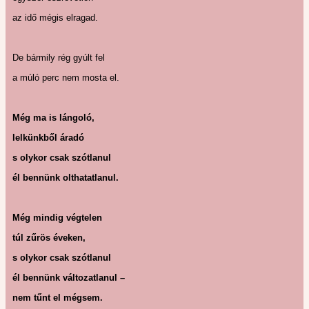
az idő mégis elragad.
De bármily rég gyúlt fel
a múló perc nem mosta el.
Még ma is lángoló,
lelkünkből áradó
s olykor csak szótlanul
él bennünk olthatatlanul.
Még mindig végtelen
túl zűrös éveken,
s olykor csak szótlanul
él bennünk változatlanul –
nem tűnt el mégsem.