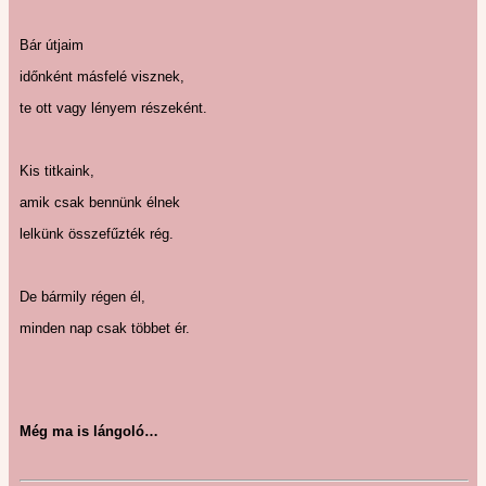
Bár útjaim
időnként másfelé visznek,
te ott vagy lényem részeként.
Kis titkaink,
amik csak bennünk élnek
lelkünk összefűzték rég.
De bármily régen él,
minden nap csak többet ér.
Még ma is lángoló…