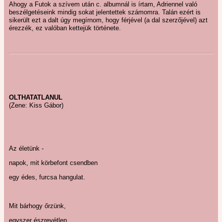
Ahogy a Futok a szívem után c. albumnál is írtam, Adriennel való
beszélgetéseink mindig sokat jelentettek számomra. Talán ezért is
sikerült ezt a dalt úgy megírnom, hogy férjével (a dal szerzőjével) azt
érezzék, ez valóban kettejük története.
OLTHATATLANUL
(Zene: Kiss Gábor)
Az életünk -
napok, mit körbefont csendben
egy édes, furcsa hangulat.
Mit bárhogy őrzünk,
egyszer észrevétlen