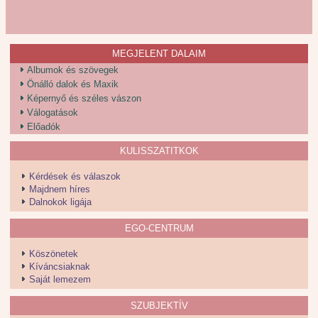
MEGJELENT DALAIM
Albumok és szövegek
Önálló dalok és Maxik
Képernyő és széles vászon
Válogatások
Előadók
KULISSZATITKOK
Kérdések és válaszok
Majdnem híres
Dalnokok ligája
EGO-CENTRUM
Köszönetek
Kíváncsiaknak
Saját lemezem
SZUBJEKTÍV