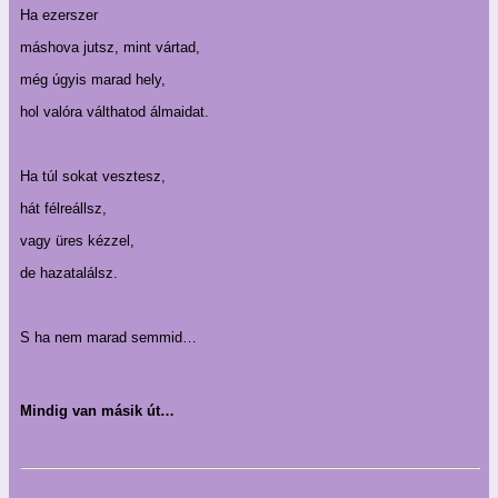
Ha ezerszer
máshova jutsz, mint vártad,
még úgyis marad hely,
hol valóra válthatod álmaidat.
Ha túl sokat vesztesz,
hát félreállsz,
vagy üres kézzel,
de hazatalálsz.
S ha nem marad semmid…
Mindig van másik út…