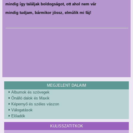
mindig így találjak boldogságot, ott ahol nem vár
mindig tudjam, bármikor jössz, elmúlik mi fáj!
MEGJELENT DALAIM
Albumok és szövegek
Önálló dalok és Maxik
Képernyő és széles vászon
Válogatások
Előadók
KULISSZATITKOK