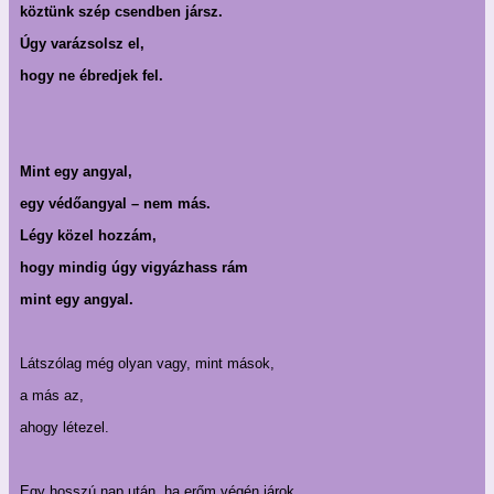
köztünk szép csendben jársz.
Úgy varázsolsz el,
hogy ne ébredjek fel.
Mint egy angyal,
egy védőangyal – nem más.
Légy közel hozzám,
hogy mindig úgy vigyázhass rám
mint egy angyal.
Látszólag még olyan vagy, mint mások,
a más az,
ahogy létezel.
Egy hosszú nap után, ha erőm végén járok,