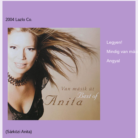
2004 Lazlo Co.
Legyen!
Mindig van mási
Angyal
(Sárközi Anita)