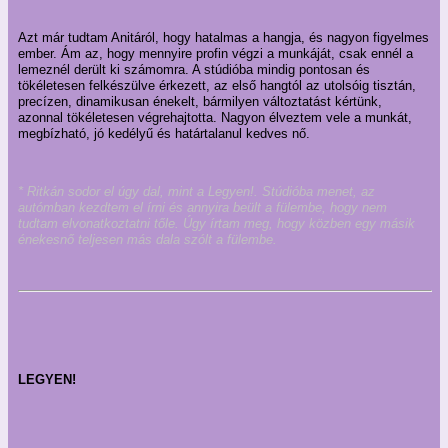
Azt már tudtam Anitáról, hogy hatalmas a hangja, és nagyon figyelmes
ember. Ám az, hogy mennyire profin végzi a munkáját, csak ennél a
lemeznél derült ki számomra. A stúdióba mindig pontosan és
tökéletesen felkészülve érkezett, az első hangtól az utolsóig tisztán,
precízen, dinamikusan énekelt, bármilyen változtatást kértünk,
azonnal tökéletesen végrehajtotta. Nagyon élveztem vele a munkát,
megbízható, jó kedélyű és határtalanul kedves nő.
* Ritkán sodor el úgy dal, mint a Legyen!. Stúdióba menet, az
autómban kezdtem el írni és annyira beült a fülembe, hogy nem
tudtam elvonatkoztatni tőle. Úgy írtam meg, hogy közben egy másik
énekesnő teljesen más dala szólt a fülembe.
LEGYEN!