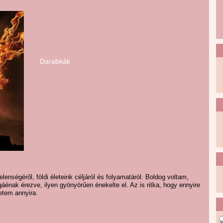
Darabkák
enségéről, földi életeink céljáról és folyamatáról. Boldog voltam,
gáénak érezve, ilyen gyönyörűen énekelte el. Az is ritka, hogy ennyire
retem annyira.