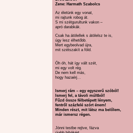
Zene: Harmath Szabolcs
Az életünk egy vonat,
mi rajtunk robog át.
S mi szétgurultunk vakon –
apró darabkák.
Csak ha átölellek s átölelsz te is,
úgy lesz élhetőbb.
Mert egybeolvad újra,
mit szétszakít a föld.
Óh óh, hát így vált szét,
mi egy volt rég.
De nem kell más,
hogy hazaérj…
Ismerj rám – egy egyszerű szóból!
Ismerj fel, a távoli múltból!
Fűzd össze félbetépett lényem,
fentről százfelé szórt énem!
Minden részt, mit látsz ma belőlem,
már ismersz régen.
Jönni testbe rejtve, fázva
újabb hibákért.