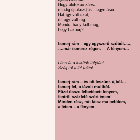
Hogy életekbe zárva
mindig újrakezdjük – egymásért.
Hát így vált szét,
mi egy volt rég.
Mondd, hány kell még,
hogy hazaérj?
Ismerj rám – egy egyszerű szóból…..,
….már ismersz régen. – A fényem…
Láss át a lelkünk fátylán!
Szálj túl a lét falán!
Ismerj rám – és ott leszünk újból…
Ismerj fel, a távoli múltból.
Fűzd össze félbetépett lényem,
fentről százfelé szórt énem!
Minden rész, mit látsz ma belőlem,
a létem – a fényem.