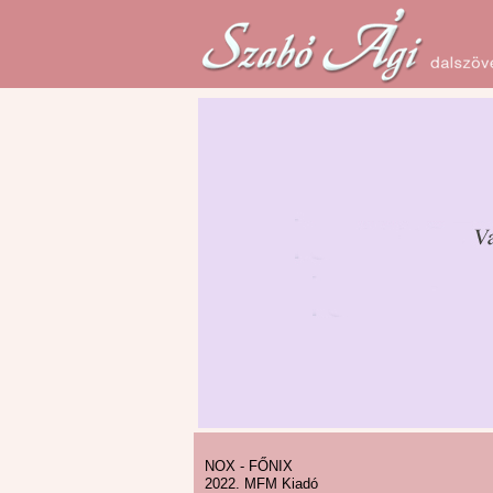
NOX - FŐNIX
2022. MFM Kiadó