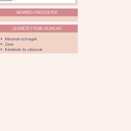
NEMRÉG FRISSÜLTEK
LEGNÉZETTEBB OLDALAK
Albumok-szövegek
Zene
Kérdések és válaszok