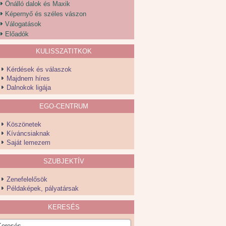
Önálló dalok és Maxik
Képernyő és széles vászon
Válogatások
Előadók
KULISSZATITKOK
Kérdések és válaszok
Majdnem híres
Dalnokok ligája
EGO-CENTRUM
Köszönetek
Kíváncsiaknak
Saját lemezem
SZUBJEKTÍV
Zenefelelősök
Példaképek, pályatársak
KERESÉS