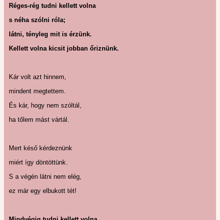
Réges-rég tudni kellett volna
s néha szólni róla;
látni, tényleg mit is érzünk.
Kellett volna kicsit jobban őriznünk.
Kár volt azt hinnem,
mindent megtettem.
És kár, hogy nem szóltál,
ha tőlem mást vártál.
Mert késő kérdeznünk
miért így döntöttünk.
S a végén látni nem elég,
ez már egy elbukott tét!
Mindvégig tudni kellett volna,