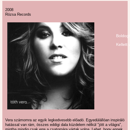
2008
Rózsa Records
Boldog
Kellett 
Vera számomra az egyik legkedvesebb előadó. Egyedülállóan inspiráló
hatással van rám, összes eddigi dala küzdelem nélkül "jött a világra",
mintha mindig csak erre a csatornára vártak volna. Lehet, hogy ennek