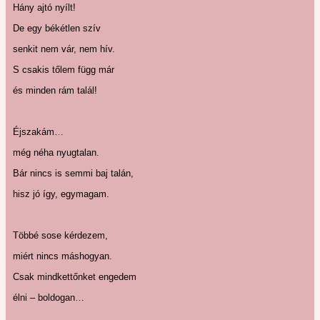
Hány ajtó nyílt!
De egy békétlen szív
senkit nem vár, nem hív.
S csakis tőlem függ már
és minden rám talál!
Éjszakám…
még néha nyugtalan.
Bár nincs is semmi baj talán,
hisz jó így, egymagam.
Többé sose kérdezem,
miért nincs máshogyan.
Csak mindkettőnket engedem
élni – boldogan…