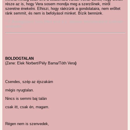
része az is, hogy Vera sosem mondja meg a szerzőinek, miről
szeretne énekelni. Elhiszi, hogy ráérzünk a gondolataira, nem erőltet
ránk semmit, és nem is befolyásol minket. Bízik bennünk.
* A Boldogtalan-t Vera Miért pont ő c. dalának folytatásaként szoktam
emlegetni.
BOLDOGTALAN
(Zene: Elek Norbert/Pély Barna/Tóth Vera
)
Csendes, szép az éjszakám
mégis nyugtalan.
Nincs is semmi baj talán
csak itt, csak én, magam.
Régen nem is szenvedek,