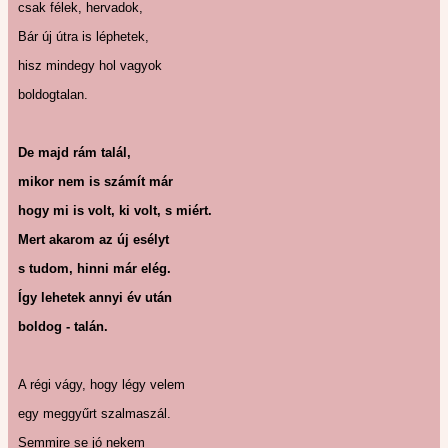
csak félek, hervadok,
Bár új útra is léphetek,
hisz mindegy hol vagyok
boldogtalan.
De majd rám talál,
mikor nem is számít már
hogy mi is volt, ki volt, s miért.
Mert akarom az új esélyt
s tudom, hinni már elég.
Így lehetek annyi év után
boldog - talán.
A régi vágy, hogy légy velem
egy meggyűrt szalmaszál.
Semmire se jó nekem