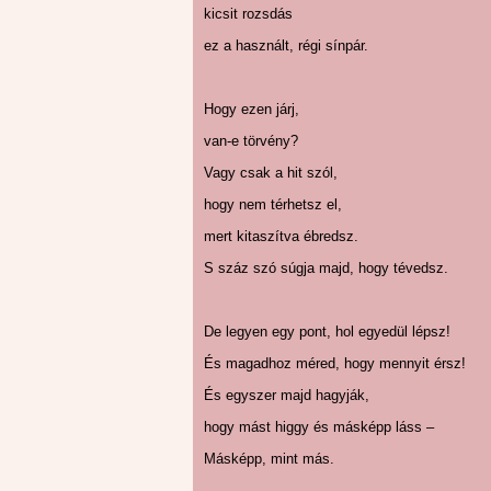
kicsit rozsdás
ez a használt, régi sínpár.
Hogy ezen járj,
van-e törvény?
Vagy csak a hit szól,
hogy nem térhetsz el,
mert kitaszítva ébredsz.
S száz szó súgja majd, hogy tévedsz.
De legyen egy pont, hol egyedül lépsz!
És magadhoz méred, hogy mennyit érsz!
És egyszer majd hagyják,
hogy mást higgy és másképp láss –
Másképp, mint más.