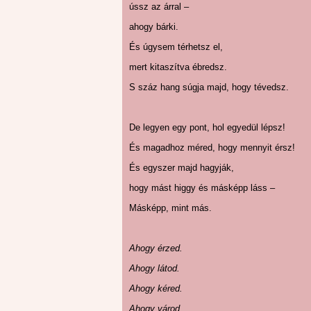
ússz az árral –
ahogy bárki.
És úgysem térhetsz el,
mert kitaszítva ébredsz.
S száz hang súgja majd, hogy tévedsz.
De legyen egy pont, hol egyedül lépsz!
És magadhoz méred, hogy mennyit érsz!
És egyszer majd hagyják,
hogy mást higgy és másképp láss –
Másképp, mint más.
Ahogy érzed.
Ahogy látod.
Ahogy kéred.
Ahogy várod.