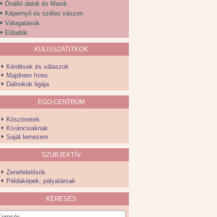
Önálló dalok és Maxik
Képernyő és széles vászon
Válogatások
Előadók
KULISSZATITKOK
Kérdések és válaszok
Majdnem híres
Dalnokok ligája
EGO-CENTRUM
Köszönetek
Kíváncsiaknak
Saját lemezem
SZUBJEKTÍV
Zenefelelősök
Példaképek, pályatársak
KERESÉS