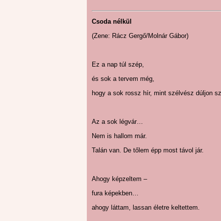
Csoda nélkül
(Zene: Rácz Gergő/Molnár Gábor)
Ez a nap túl szép,
és sok a tervem még,
hogy a sok rossz hír, mint szélvész dúljon sz
Az a sok légvár…
Nem is hallom már.
Talán van. De tőlem épp most távol jár.
Ahogy képzeltem –
fura képekben…
ahogy láttam, lassan életre keltettem.