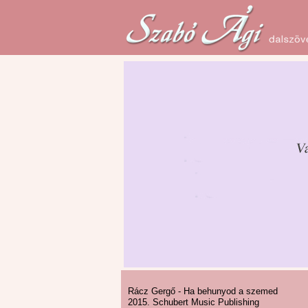
Rácz Gergő - Ha behunyod a szemed
2015. Schubert Music Publishing