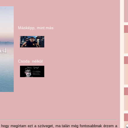
Másképp, mint más
Csoda nélkül
ta, hogy megírtam ezt a szöveget, ma talán még fontosabbnak érzem a