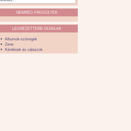
NEMRÉG FRISSÜLTEK
LEGNÉZETTEBB OLDALAK
Albumok-szövegek
Zene
Kérdések és válaszok