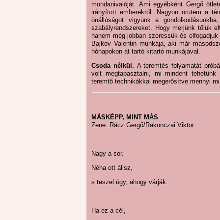
mondanivalóját. Ami egyébként Gergő ötlete
irányított emberekről. Nagyon örütem a t
önállóságot vigyünk a gondolkodásunkba, 
szabályrendszereket. Hogy merjünk tőlük el
hanem még jobban szeressük és elfogadjuk a
Bajkov Valentin munkája, aki már másodszo
hónapokon át tartó kitartó munkájával.
Csoda nélkül.
A teremtés folyamatát prób
volt megtapasztalni, mi mindent tehetün
teremtő technikákkal megerősítve mennyi mi
MÁSKÉPP, MINT MÁS
Zene: Rácz Gergő/Rakonczai Viktor
Nagy a sor.
Néha ott állsz,
s teszel úgy, ahogy várják.
Ha ez a cél,