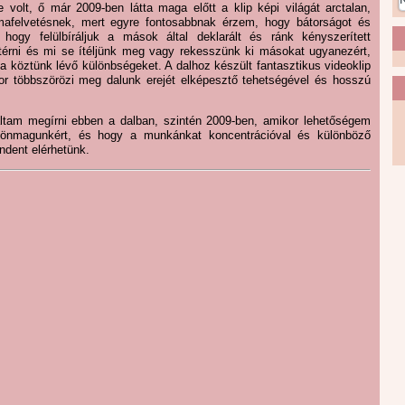
 volt, ő már 2009-ben látta maga előtt a klip képi világát arctalan,
émafelvetésnek, mert egyre fontosabbnak érzem, hogy bátorságot és
hogy felülbíráljuk a mások által deklarált és ránk kényszerített
térni és mi se ítéljünk meg vagy rekesszünk ki másokat ugyanezért,
 köztünk lévő különbségeket. A dalhoz készült fantasztikus videoklip
r többszörözi meg dalunk erejét elképesztő tehetségével és hosszú
áltam megírni ebben a dalban, szintén 2009-ben, amikor lehetőségem
k önmagunkért, és hogy a munkánkat koncentrációval és különböző
ndent elérhetünk.