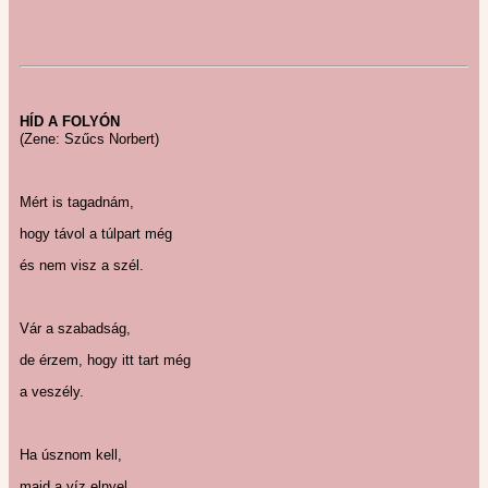
HÍD A FOLYÓN
(Zene: Szűcs Norbert)
Mért is tagadnám,
hogy távol a túlpart még
és nem visz a szél.
Vár a szabadság,
de érzem, hogy itt tart még
a veszély.
Ha úsznom kell,
majd a víz elnyel,