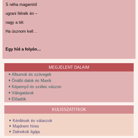
S néha magamtól
ugrani félnék én –
nagy a tét.
Ha úsznom kell…
Egy híd a folyón…
MEGJELENT DALAIM
Albumok és szövegek
Önálló dalok és Maxik
Képernyő és széles vászon
Válogatások
Előadók
KULISSZATITKOK
Kérdések és válaszok
Majdnem híres
Dalnokok ligája