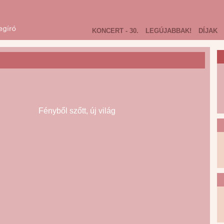
KONCERT - 30.
LEGÚJABBAK!
DÍJAK
Fényből szőtt, új világ