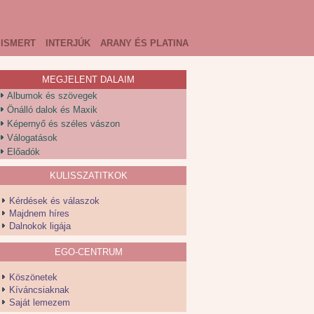
ISMERT
INTERJÚK
ARANY ÉS PLATINA
MEGJELENT DALAIM
Albumok és szövegek
Önálló dalok és Maxik
Képernyő és széles vászon
Válogatások
Előadók
KULISSZATITKOK
Kérdések és válaszok
Majdnem híres
Dalnokok ligája
EGO-CENTRUM
Köszönetek
Kíváncsiaknak
Saját lemezem