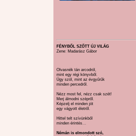
FÉNYBŐL SZŐTT ÚJ VILÁG
Zene: Madarász Gábor
Olvasnék tán arcodról,
mint egy régi könyvből.
Úgy szól, mint az évgyűrűk
minden percedről.
Nézz most fel, nézz csak szét!
Merj álmodni szépről.
Képzelj el minden jót
egy vágyott életről.
Hittel telt szívünkből
minden érintés…
Némán is elmondott szó,