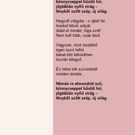
könnycseppet hűsítő hó;
jégtáblán nyíló virág –
fényből szőtt szép, új világ.
Hegyről völgybe - s újból fel,
hordod titkok súlyát.
dobd el mindet, fújja szél!
Nem kell több, csak lásd:
Vágyunk, mint tündöklő
égen úszó felhő
bánat-tört lelkünkben
tisztán lélegző.
És hittel telt szívünkből
minden érintés…
Némán is elmondott szó,
könnycseppet hűsítő hó;
jégtáblán nyíló virág –
fényből szőtt szép, új világ.